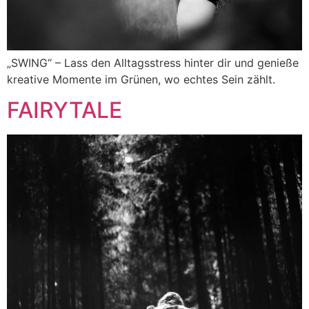
„SWING“ – Lass den Alltagsstress hinter dir und genieße
kreative Momente im Grünen, wo echtes Sein zählt.
FAIRYTALE