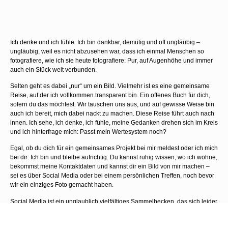
Ich denke und ich fühle. Ich bin dankbar, demütig und oft ungläubig –
ungläubig, weil es nicht abzusehen war, dass ich einmal Menschen so
fotografiere, wie ich sie heute fotografiere: Pur, auf Augenhöhe und immer
auch ein Stück weit verbunden.
Selten geht es dabei „nur“ um ein Bild. Vielmehr ist es eine gemeinsame
Reise, auf der ich vollkommen transparent bin. Ein offenes Buch für dich,
sofern du das möchtest. Wir tauschen uns aus, und auf gewisse Weise bin
auch ich bereit, mich dabei nackt zu machen. Diese Reise führt auch nach
innen. Ich sehe, ich denke, ich fühle, meine Gedanken drehen sich im Kreis
und ich hinterfrage mich: Passt mein Wertesystem noch?
Egal, ob du dich für ein gemeinsames Projekt bei mir meldest oder ich mich
bei dir: Ich bin und bleibe aufrichtig. Du kannst ruhig wissen, wo ich wohne,
bekommst meine Kontaktdaten und kannst dir ein Bild von mir machen –
sei es über Social Media oder bei einem persönlichen Treffen, noch bevor
wir ein einziges Foto gemacht haben.
Social Media ist ein unglaublich vielfältiges Sammelbecken, das sich leider
in alle Richtungen ausdehnt. Neben viel Gutem, ansprechender Kunst und
liebenswerten Menschen tummeln sich dort auch fragwürdige Gestalten. In